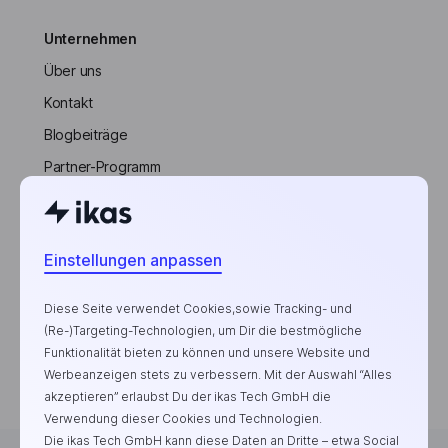
Unternehmen
Über uns
Kontakt
Blogbeiträge
Partner-Programm
Beliebteste Blogbeiträge
Wie starte ich mit E-
Einstellungen anpassen
Commerce?
Top-Trend-Produkte zum
Diese Seite verwendet Cookies,sowie Tracking- und
Verkaufen
(Re-)Targeting-Technologien, um Dir die bestmögliche
Funktionalität bieten zu können und unsere Website und
Zu Hause Geld verdienen
Werbeanzeigen stets zu verbessern. Mit der Auswahl “Alles
akzeptieren” erlaubst Du der ikas Tech GmbH die
Verwendung dieser Cookies und Technologien.
Die ikas Tech GmbH kann diese Daten an Dritte – etwa Social