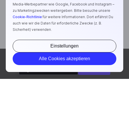
Media-Werbepartner wie Google, Facebook und Instagram –
zu Marketingzwecken weitergeben. Bitte besuche unsere
Cookie-Richtlinie
für weitere Informationen. Dort erfährst Du
Die E-Commerce-Plattform für erfolgreiche Marken
auch wie wir die Daten für erforderliche Zwecke (z. B.
Sicherheit) verwenden.
Einstellungen
Bitte wähle eine Sprache aus, um auf deine Region
Alle Cookies akzeptieren
angepasste Inhalte anzusehen.
Weiter
Englisch
Deutsch
©2026 ikas Tech GmbH. Alle Rechte vorbehalten.
Impressum
Datenschutz
AGB
Cookies verwalten