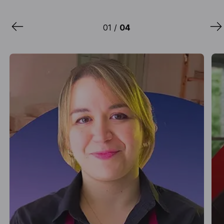
0
1
/
0
4