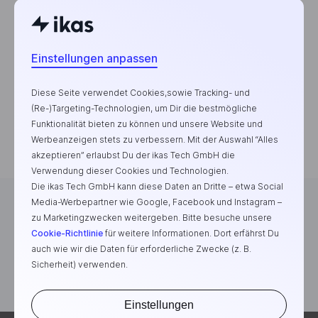
Beliebteste Blogbeiträge
Wie starte ich mit E-
Einstellungen anpassen
Commerce?
Top-Trend-Produkte zum
Diese Seite verwendet Cookies,sowie Tracking- und
Verkaufen
(Re-)Targeting-Technologien, um Dir die bestmögliche
Funktionalität bieten zu können und unsere Website und
Zu Hause Geld verdienen
Werbeanzeigen stets zu verbessern. Mit der Auswahl “Alles
akzeptieren” erlaubst Du der ikas Tech GmbH die
Verwendung dieser Cookies und Technologien.
Die ikas Tech GmbH kann diese Daten an Dritte – etwa Social
Media-Werbepartner wie Google, Facebook und Instagram –
zu Marketingzwecken weitergeben. Bitte besuche unsere
Cookie-Richtlinie
für weitere Informationen. Dort erfährst Du
Die E-Commerce-Plattform für erfolgreiche Marken
auch wie wir die Daten für erforderliche Zwecke (z. B.
Sicherheit) verwenden.
Einstellungen