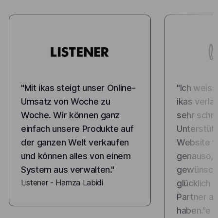
"Mit ikas steigt unser Online-
"Ich weiss
Umsatz von Woche zu
ikas verl
Woche. Wir können ganz
sehr schne
einfach unsere Produkte auf
Unterstüt
der ganzen Welt verkaufen
Website vo
und können alles von einem
genauso, w
System aus verwalten."
gewünscht
Listener - Hamza Labidi
glücklich 
Partner an
haben."e