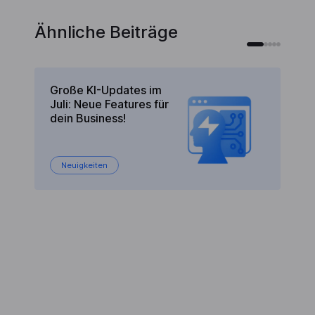
Ähnliche Beiträge
Große KI-Updates im
ik
Juli: Neue Features für
is
dein Business!
Neuigkeiten