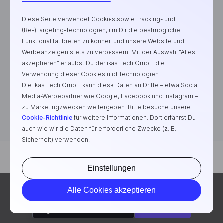
Diese Seite verwendet Cookies,sowie Tracking- und
Die E-Commerce-Plattform für erfolgreiche Marken
(Re-)Targeting-Technologien, um Dir die bestmögliche
Funktionalität bieten zu können und unsere Website und
Werbeanzeigen stets zu verbessern. Mit der Auswahl “Alles
akzeptieren” erlaubst Du der ikas Tech GmbH die
Verwendung dieser Cookies und Technologien.
Die ikas Tech GmbH kann diese Daten an Dritte – etwa Social
Media-Werbepartner wie Google, Facebook und Instagram –
zu Marketingzwecken weitergeben. Bitte besuche unsere
Cookie-Richtlinie
für weitere Informationen. Dort erfährst Du
auch wie wir die Daten für erforderliche Zwecke (z. B.
Sicherheit) verwenden.
Deutsch
Einstellungen
©2026 ikas Tech GmbH. Alle Rechte vorbehalten.
Bitte wähle eine Sprache aus, um auf deine Region
Alle Cookies akzeptieren
Impressum
Datenschutz
AGB
Cookies verwalten
angepasste Inhalte anzusehen.
Weiter
Englisch